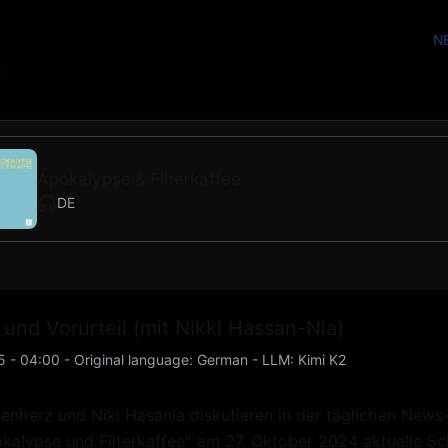
N
Apokalypse & Filterkaffee
DE
 und Vorurteil (mit Nikki Hassan-Nia)
5 - 04:00
-
Original language
:
German
- LLM:
Kimi K2
enherz und Niki Hasania diskutieren in der täglichen New
kalypse und Filterkaffee" am 27. Oktober 2024 aktuelle Sc