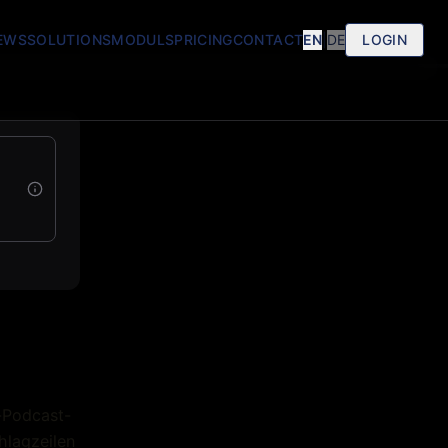
EWS
SOLUTIONS
MODULS
PRICING
CONTACT
EN
|
DE
LOGIN
s-Podcast-
hlagzeilen