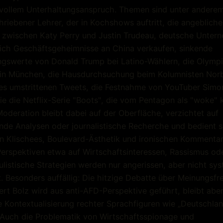
vollem Unterhaltungsanspruch. Themen sind unter anderem
riebener Lehrer, der in Kochshows auftritt, die angebliche
 zwischen Katy Perry und Justin Trudeau, deutsche Unter
lich Geschäftsgeheimnisse an China verkaufen, sinkende
gswerte von Donald Trump bei Latino-Wählern, die Olympi
 in München, die Hausdurchsuchung beim Kolumnisten Norb
es umstrittenen Tweets, die Festnahme von YouTuber Simo
e die Netflix-Serie "Boots", die vom Pentagon als "woke" kr
Moderation bleibt dabei auf der Oberfläche, verzichtet auf
nde Analysen oder journalistische Recherche und bedient s
n Klischees, Boulevard-Ästhetik und ironischen Kommentar
Perspektiven etwa auf Wirtschaftsinteressen, Rassismus od
listische Strategien werden nur angerissen, aber nicht sy
t. Besonders auffällig: Die hitzige Debatte über Meinungsfre
ert Bolz wird aus anti-AFD-Perspektive geführt, bleibt abe
e Kontextualisierung rechter Sprachfiguren wie „Deutschla
 Auch die Problematik von Wirtschaftsspionage und