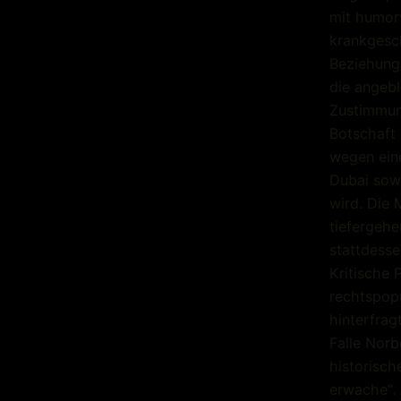
mit humor
krankgesch
Beziehung
die angeb
Zustimmun
Botschaft
wegen ein
Dubai sowi
wird. Die 
tiefergehe
stattdesse
Kritische 
rechtspopu
hinterfrag
Falle Norb
historisch
erwache“.