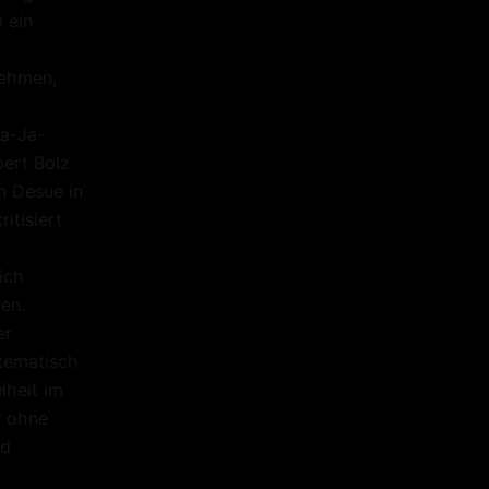
 ein
nehmen,
a-Ja-
ert Bolz
n Desue in
itisiert
ich
en.
er
stematisch
iheit im
r ohne
nd