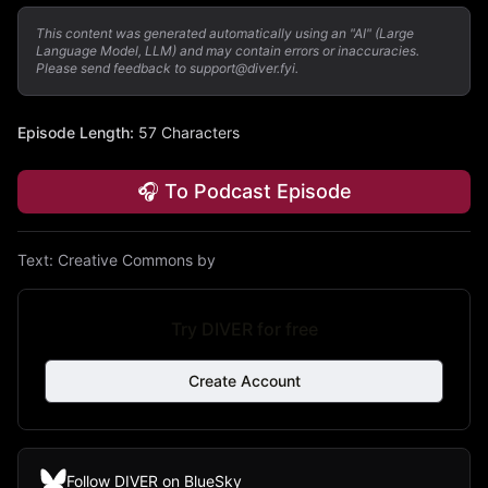
This content was generated automatically using an "AI" (Large
Language Model, LLM) and may contain errors or inaccuracies.
Please send feedback to support@diver.fyi.
Episode Length
:
57 Characters
🎧 To Podcast Episode
Text:
Creative Commons by
Try DIVER for free
Create Account
Follow DIVER on BlueSky